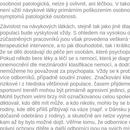
osobnost patologická, nelze ji ovlivnit, ani léčbou. V ta
není užití návykové látky primárním poškozením osobnos
symptomů patologické osobnosti.
Závislost na návykových látkách, stejně tak jako jiné di
populaci bude vyskytovat vždy. S ohledem na vysokou 
zúčastněných pracovníků jsou však provedena veškerá 
terapeutické intervence, a to jak dlouhodobé, tak i krátko
že se děti dostávají do péče jen osobám, které psychopa
Pokud někdo bere léky a léčí se s nemocí, která je diag
onemocnění dle mezinárodní klasifikace nemocí, a dodr
nemůžeme ho považovat za psychopata. Vždy se k prob
více odborníků, případně soudní znalec. Značkování kli
rizikové i z hlediska většinové populace, časem přijdeme
sportovní trenéři mohou být primárně agresivní jedinci, p
Mohli bychom velmi brzy mít označkovanou celou spole
diktovali, kdo děti mít může, a kdo nikoliv, mohlo by se b
rodiny, kde děti příliš přibývají na váze (např. v Dánsku 
dočasně odebráno z rodiny), a skutečně ani nelze vyjm
kam až by bylo možné dojít. Věřme tomu, že odbornice 
právní ochrany dítěte a další odborníci jsou na svých m