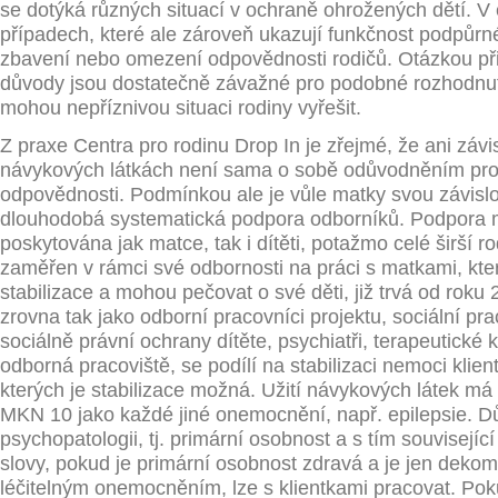
se dotýká různých situací v ochraně ohrožených dětí. V
případech, které ale zároveň ukazují funkčnost podpůrn
zbavení nebo omezení odpovědnosti rodičů. Otázkou při
důvody jsou dostatečně závažné pro podobné rozhodnutí
mohou nepříznivou situaci rodiny vyřešit.
Z praxe Centra pro rodinu Drop In je zřejmé, že ani závi
návykových látkách není sama o sobě odůvodněním pro
odpovědnosti. Podmínkou ale je vůle matky svou závislos
dlouhodobá systematická podpora odborníků. Podpora 
poskytována jak matce, tak i dítěti, potažmo celé širší rod
zaměřen v rámci své odbornosti na práci s matkami, kte
stabilizace a mohou pečovat o své děti, již trvá od roku 
zrovna tak jako odborní pracovníci projektu, sociální pr
sociálně právní ochrany dítěte, psychiatři, terapeutické 
odborná pracoviště, se podílí na stabilizaci nemoci klien
kterých je stabilizace možná. Užití návykových látek má
MKN 10 jako každé jiné onemocnění, např. epilepsie. Důl
psychopatologii, tj. primární osobnost a s tím souvisejí
slovy, pokud je primární osobnost zdravá a je jen dek
léčitelným onemocněním, lze s klientkami pracovat. Pok