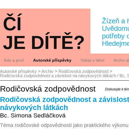
ČÍ
Žízeň a 
Uvědomuj
JE DÍTĚ?
potřeby 
Hledejm
Kdo a proč
Autorské příspěvky
Vzkaz v láhvi
Archív ak
Autorské příspěvky
>
Archiv
>
Rodičovská zodpovědnost
>
Kdo
Archiv
Rodičovská zodpovědnost a závislost na návykových látkách / Bc.
Proč
Jak to vidí
Rodičovská zodpovědnost
Diskutujte k t
Analýzy
Rodičovská zodpovědnost a závislost
návykových látkách
Bc. Simona Sedláčková
Téma rodičovské odpovědnosti jako praktického výkonu 