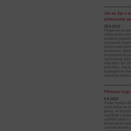
Jak se žije s
pěstounské pé
26.6.2013
Příspěvek na tot
občanského sdru
prakticky popsal
neziskové organi
pěstounské péče
komplikací, která
smysluplnosti po
vychovávají přija
mají děti v tzv. 
prarodiče. Jejich
nastoupili do vla
najednou jedou ú
Pěstouni mají 
9.6.2013
Podle novely zák
nově nárok na ce
jedná, se dozví
například o práv
zajištění péče o
terapeutické ne
zprostředkování 