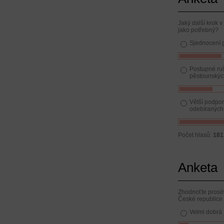
Jaký další krok v
jako potřebný?
Sjednocení 
Postupné ru
pěstounskýc
Větší podpor
odebíraných 
Počet hlasů:
181
Anketa
Zhodnoťte prosím
České republice
Velmi dobrá