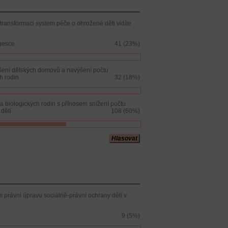
 transformaci system péče o ohrožené děti vidíte
gesce
41 (23%)
šení dětských domovů a navýšení počtu
h rodin
32 (18%)
a biologických rodin s přínosem snížení počtu
dětí
108 (60%)
Hlasovat
 právní úpravu sociálně-právní ochrany dětí v
9 (5%)