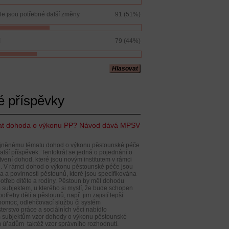
ale jsou potřebné další změny
91 (51%)
í
79 (44%)
Hlasovat
é příspěvky
at dohoda o výkonu PP? Návod dává MPSV
ejněnému tématu dohod o výkonu pěstounské péče
lší příspěvek. Tentokrát se jedná o pojednání o
tvení dohod, které jsou novým institutem v rámci
. V rámci dohod o výkonu pěstounské péče jsou
 a povinnosti pěstounů, které jsou specifikována
potřeb dítěte a rodiny. Pěstoun by měl dohodu
m subjektem, u kterého si myslí, že bude schopen
otřeby dětí a pěstounů, např. jim zajistí lepší
pomoc, odlehčovací službu či systém
terstvo práce a sociálních věcí nabídlo
 subjektům vzor dohody o výkonu pěstounské
 úřadům taktéž vzor správního rozhodnutí.