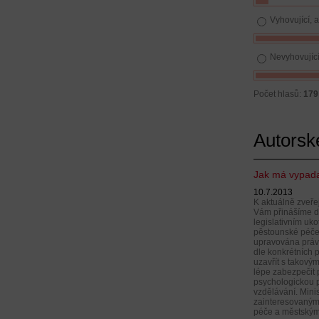
Vyhovující, 
Nevyhovujíc
Počet hlasů:
179
Autorsk
Jak má vypad
10.7.2013
K aktuálně zveř
Vám přinášíme da
legislativním uko
pěstounské péče
upravována práva
dle konkrétních 
uzavřít s takový
lépe zabezpečit p
psychologickou 
vzdělávání. Minis
zainteresovaným
péče a městským