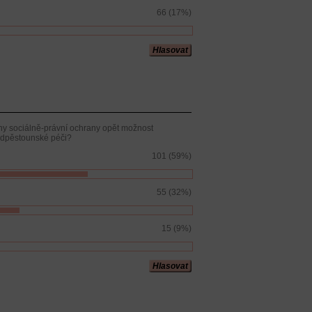
66 (17%)
Hlasovat
ny sociálně-právní ochrany opět možnost
edpěstounské péči?
101 (59%)
55 (32%)
15 (9%)
Hlasovat