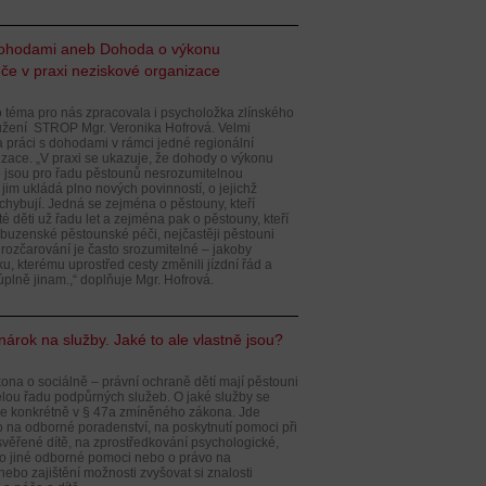
 dohodami aneb Dohoda o výkonu
če v praxi neziskové organizace
o téma pro nás zpracovala i psycholožka zlínského
žení STROP Mgr. Veronika Hofrová. Velmi
a práci s dohodami v rámci jedné regionální
zace. „V praxi se ukazuje, že dohody o výkonu
 jsou pro řadu pěstounů nesrozumitelnou
 jim ukládá plno nových povinností, o jejichž
chybují. Jedná se zejména o pěstouny, kteří
té děti už řadu let a zejména pak o pěstouny, kteří
příbuzenské pěstounské péči, nejčastěji pěstouni
 rozčarování je často srozumitelné – jakoby
ku, kterému uprostřed cesty změnili jízdní řád a
plně jinam.,“ doplňuje Mgr. Hofrová.
nárok na služby. Jaké to ale vlastně jsou?
ona o sociálně – právní ochraně dětí mají pěstouni
lou řadu podpůrných služeb. O jaké služby se
me konkrétně v § 47a zmíněného zákona. Jde
o na odborné poradenství, na poskytnutí pomoci při
 svěřené dítě, na zprostředkování psychologické,
bo jiné odborné pomoci nebo o právo na
nebo zajištění možnosti zvyšovat si znalosti