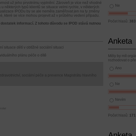
rnost už jeho prvotnímu vyplnění. Zároveň je více než vhodné
Ne
 některých typů klientů se situace velmi rychle, v některých
tualizace IPODu by se ale neměla zaměřovat jen na ty změny
né, které se více mohou projevit až v průběhu vedení případu.
Počet hlasů:
383
t dostatek informací. Z tohoto důvodu se IPOD stává nutnou
Anketa
situace dětí v obtížné sociální situaci
viduálního plánu péče o dítě
Měly by mít orgá
rozhodovat o př
Ano
dravotnictví, sociální péče a prevence Magistrátu hlavního
Ne
Nevím
eslat
Počet hlasů:
171
Anketa