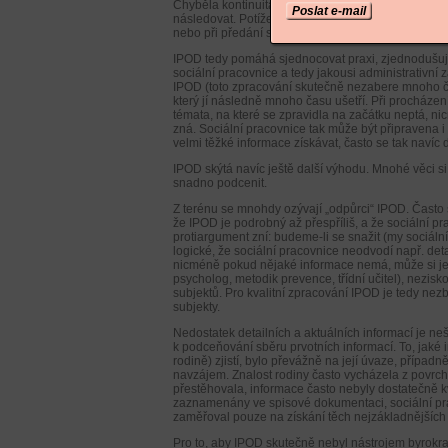
Chyběla kontinuita, jasný a konkrétní výstup, chyb
Poslat e-mail
následovat. Potíže nastávali zejména při předáván
nebo při předání spisu mezi jednotlivými úřady.
IPOD tedy pomáhá sjednocovat praxi, zjednodušuje 
sociální pracovnice a tedy jakousi administrativní z
IPOD (toto zpracování skutečně nezabere mnoho ča
který jí následně mnoho času ušetří. Při procházení
témata, na které se zpravidla na začátku neptá, 
zná. Sociální pracovnice tak může být připravena i
velmi těžké informace získávat, často se tak navíc
IPOD skýtá navíc ještě další výhodu. Mnohé věci 
snadno podcenit.
Z terénu se mnohdy ozývají „odpůrci“ IPOD. Často 
že IPOD je podrobný až přespříliš, a že sociální pr
protiargument zní: budeme-li se snažit (my sociál
logické, že sociální pracovnice neodvodí např. detai
nicméně pokud nějaké informace nemá, může si je zji
psycholog, metodik prevence, třídní učitel), nezisk
subjektů. Pro kvalitní zpracování IPOD je tedy ne
subjekty.
Nedostatek detailních a aktuálních informací je ne
k podceňování sběru prvotních informací. To, jaké i
rodině) zjistí, bylo převážně na její úvaze, případn
navzájem. Znalost rodiny často vycházela z povrchn
přestěhovala, informace často nebyly dostatečně k
zaznamenány ve spisové dokumentaci, sociální prac
zaměřoval pouze na získání těch nejzákladnějších i
Pro to, aby IPOD skutečně nebyl nástrojem byrokra