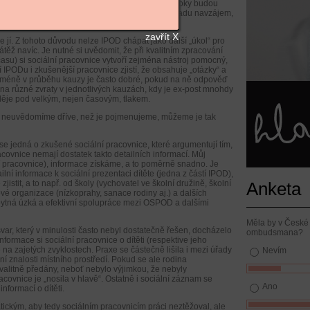
ěly informace, kam se bude případ ubírat, jaké kroky budou
í spisů, a to ať již mezi pracovnicemi jednoho úřadu navzájem,
zavřít X
jí. Z tohoto důvodu nelze IPOD chápat jako další „úkol“ pro
átěž navíc. Je nutné si uvědomit, že při kvalitním zpracování
su) si sociální pracovnice vytvoří zejména nástroj pomocný,
 IPODu i zkušenější pracovnice zjistí, že obsahuje „otázky“ a
nicméně v průběhu kauzy je často dobré, pokud na ně odpověď
 na různé zvraty v jednotlivých kauzách, kdy je ex-post mnohdy
 děje pod velkým, nejen časovým, tlakem.
si neuvědomíme dříve, než je pojmenujeme, můžeme je tak
se jedná o zkušené sociální pracovnice, které argumentují tím,
acovnice nemají dostatek takto detailních informací. Můj
ní pracovnice), informace získáme, a to poměrně snadno. Je
lní informace k sociální prezentaci dítěte (jedna z částí IPOD),
stit, a to např. od školy (vychovatel ve školní družině, školní
Anketa
ové organizace (nízkoprahy, sanace rodiny aj.) a dalších
zbytná úzká a efektivní spolupráce mezi OSPOD a dalšími
Měla by v České 
švar, který v minulosti často nebyl dostatečně řešen, docházelo
ombudsmana?
nformace si sociální pracovnice o dítěti (respektive jeho
ě na zajetých zvyklostech. Praxe se částečně lišila i mezi úřady
Nevím
í znalosti místního prostředí. Pokud se ale rodina
valitně předány, neboť nebylo výjimkou, že nebyly
ovnice je „nosila v hlavě“. Ostatně i sociální záznam se
Ano
nformací o dítěti.
tickým, aby tedy sociálním pracovnicím práci neztěžoval, ale