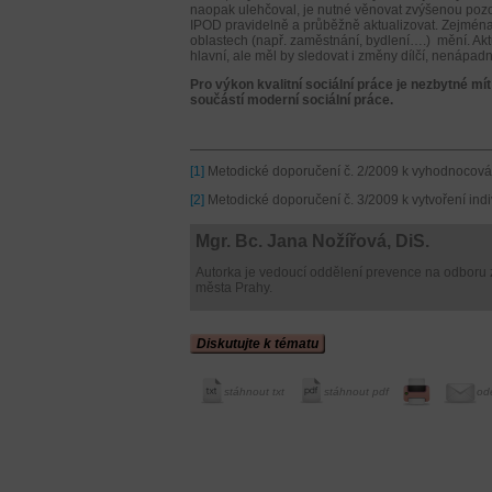
naopak ulehčoval, je nutné věnovat zvýšenou pozo
IPOD pravidelně a průběžně aktualizovat. Zejména u
oblastech (např. zaměstnání, bydlení….) mění. Ak
hlavní, ale měl by sledovat i změny dílčí, nenápad
Pro výkon kvalitní sociální práce je nezbytné mí
součástí moderní sociální práce.
[1]
Metodické doporučení č. 2/2009 k vyhodnocování 
[2]
Metodické doporučení č. 3/2009 k vytvoření indi
Mgr. Bc. Jana Nožířová, DiS.
Autorka je vedoucí oddělení prevence na odboru z
města Prahy.
Diskutujte k tématu
stáhnout txt
stáhnout pdf
od