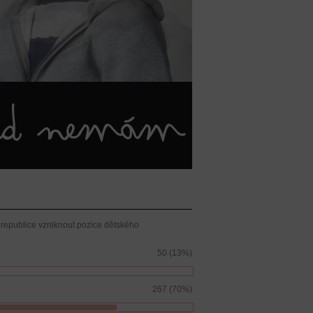
republice vzniknout pozice dětského
50 (13%)
267 (70%)